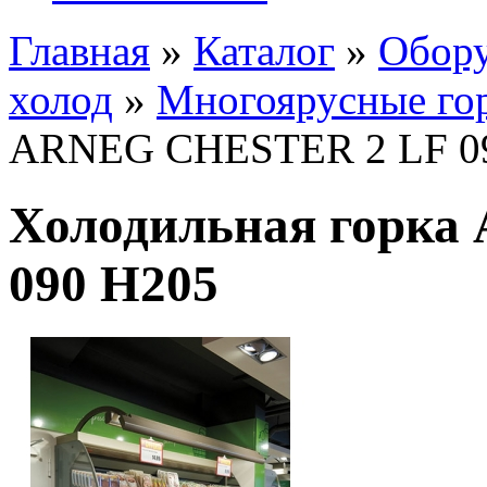
Главная
»
Каталог
»
Обору
холод
»
Многоярусные го
ARNEG CHESTER 2 LF 0
Холодильная горк
090 H205