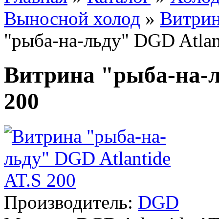
Выносной холод
»
Витри
"рыба-на-льду" DGD Atlan
Витрина "рыба-на-л
200
Производитель:
DGD